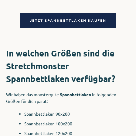
JETZT SPANNBETTLAKEN KAUFEN
In welchen Größen sind die
Stretchmonster
Spannbettlaken verfügbar?
Wir haben das monstergute
Spannbettlaken
in folgenden
Größen für dich parat:
Spannbettlaken 90x200
Spannbettlaken 100x200
Spannbettlaken 120x200