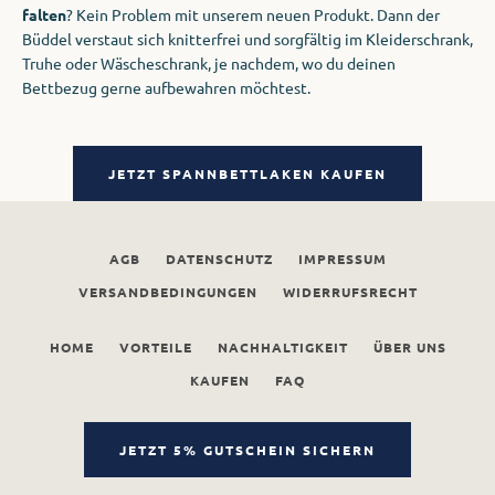
falten
? Kein Problem mit unserem neuen Produkt. Dann der
Büddel verstaut sich knitterfrei und sorgfältig im Kleiderschrank,
Truhe oder Wäscheschrank, je nachdem, wo du deinen
Bettbezug gerne aufbewahren möchtest.
JETZT SPANNBETTLAKEN KAUFEN
AGB
DATENSCHUTZ
IMPRESSUM
VERSANDBEDINGUNGEN
WIDERRUFSRECHT
HOME
VORTEILE
NACHHALTIGKEIT
ÜBER UNS
KAUFEN
FAQ
JETZT 5% GUTSCHEIN SICHERN